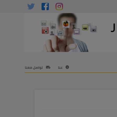
عنا
تواصل معنا