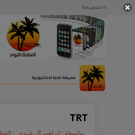
07 , أغسطس 2026
صحيفة الخط الالكترونية
TRT
بواسطة : إبراهيم آل عبيدي - القط