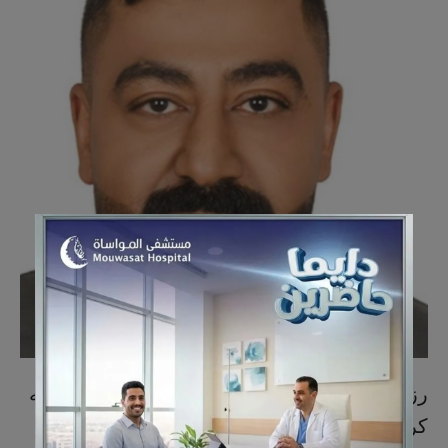
رزق محمد علي مكي آل خليف (
العوامية
)، وحرمه
كريمة الحاج أحمد علي المادح (
حلة محيش
)،