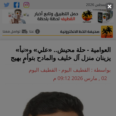
07 , أغسطس 2026
صحيفة الخط الالكترونية
عنا
تواصل معنا
العوامية - حلة محيش.. «علي» و«نبأ»
يزينان منزل آل خليف والمادح بتوأمٍ بهيج
بواسطة : القطيف اليوم - القطيف اليوم
02 , مارس 2026 09:12 م