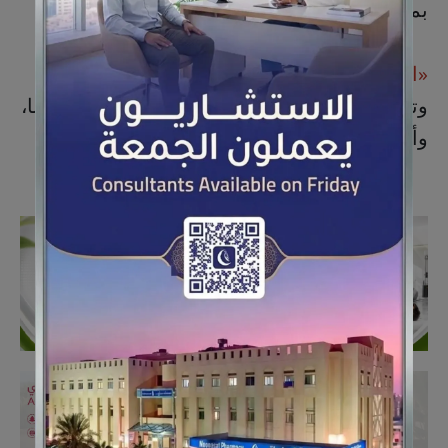
بمولوديهما التوأم «علي» و«نبأ».
«القطيف اليوم»
تبارك لهما قدوم المولودين،
وتسأل الله أن يجعلهما من مواليد السعادة والرضا،
وأن يقرّ بهما عيني والديهما.