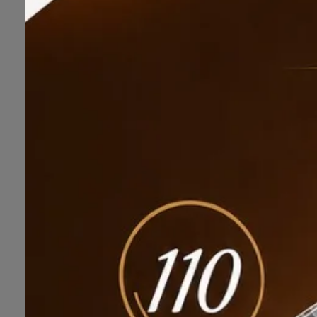
تعلن مدرسة عنك الثانوية للتعليم المستمر ( ليلي ) عن فتح باب التسجيل وذلك من يوم الإثنين الموافق 2 ربيع الأول 1447
ية وآخر مؤهل دراسي.